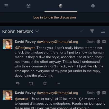
Log in to join the discussion
Known Network
David Revoy
davidrevoy@framapiaf.org
3min
@
Peejmaybe
 Thank you. I can't really blame them to not 
check the timelapse or the efforts I put to show it's human 
made, if they dislike the style, associate it to AI slop, they'll 
not invest in the effort anyway. That's how I understand 
why those comments don't check, even if I put literally the 
timelapse on everyone of my post (or under in the reply, 
depending the platform).
David Revoy
davidrevoy@framapiaf.org
5min
@
marud
 "Un bélier furry" lol 🤣 lol, merci. Ça m'évoque 
tellement d'images cette métaphore. Faudra un jour que je 
fasse une BD avec l'armée chaotique et coloré du 