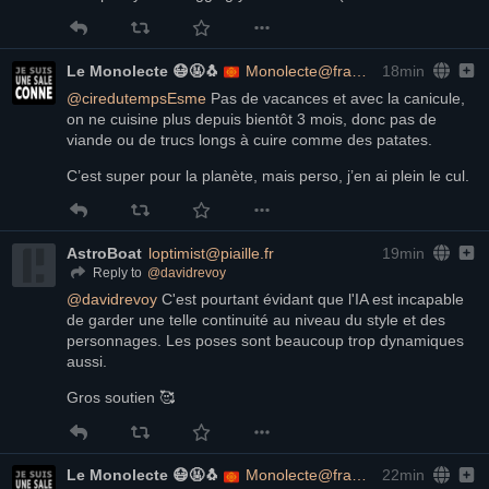
Le Monolecte 😷🤬🐧
Monolecte@framapiaf.org
18min
@
ciredutempsEsme
 Pas de vacances et avec la canicule, 
on ne cuisine plus depuis bientôt 3 mois, donc pas de 
viande ou de trucs longs à cuire comme des patates.
C’est super pour la planète, mais perso, j’en ai plein le cul.
AstroBoat
loptimist@piaille.fr
19min
@
davidrevoy
Reply to
@
davidrevoy
 C'est pourtant évidant que l'IA est incapable 
de garder une telle continuité au niveau du style et des 
personnages. Les poses sont beaucoup trop dynamiques 
aussi.
Gros soutien 🥰
Le Monolecte 😷🤬🐧
Monolecte@framapiaf.org
22min