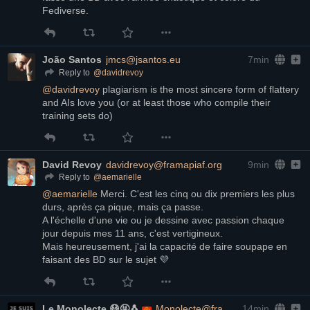
Fediverse.
João Santos
jmcs@jsantos.eu
7min
@
davidrevoy
Reply to
@
davidrevoy
 plagiarism is the most sincere form of flattery 
and AIs love you (or at least those who compile their 
training sets do)
David Revoy
davidrevoy@framapiaf.org
9min
@
aemarielle
Reply to
@
aemarielle
 Merci. C'est les cinq ou dix premiers les plus 
durs, après ça pique, mais ça passe.
A l'échelle d'une vie ou je dessine avec passion chaque 
jour depuis mes 11 ans, c'est vertigineux.
Mais heureusement, j'ai la capacité de faire soupape en 
faisant des BD sur le sujet 💜
Le Monolecte 😷🤬🐧
Monolecte@framapiaf.org
14min