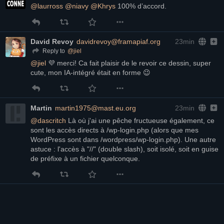
@
laurross
@
niavy
@
Khrys
 100% d’accord.
David Revoy
davidrevoy@framapiaf.org
23min
@
jiel
Reply to
@
jiel
 💜 merci! Ca fait plaisir de le revoir ce dessin, super 
cute, mon IA-intégré était en forme 😉
Martin
martin1975@mast.eu.org
23min
@
dascritch
 Là où j'ai une pêche fructueuse également, ce 
sont les accès directs à /wp-login.php (alors que mes 
WordPress sont dans /wordpress/wp-login.php). Une autre 
astuce : l'accès à "//" (double slash), soit isolé, soit en guise 
de préfixe à un fichier quelconque.