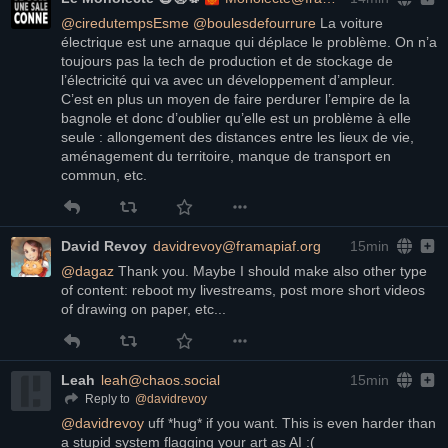
@
ciredutempsEsme
@
boulesdefourrure
 La voiture 
électrique est une arnaque qui déplace le problème. On n’a 
toujours pas la tech de production et de stockage de 
l’électricité qui va avec un développement d’ampleur.
C’est en plus un moyen de faire perdurer l’empire de la 
bagnole et donc d’oublier qu’elle est un problème à elle 
seule : allongement des distances entre les lieux de vie, 
aménagement du territoire, manque de transport en 
commun, etc.
David Revoy
davidrevoy@framapiaf.org
15min
@
dagaz
 Thank you. Maybe I should make also other type 
of content: reboot my livestreams, post more short videos 
of drawing on paper, etc...
Leah
leah@chaos.social
15min
@
davidrevoy
Reply to
@
davidrevoy
 uff *hug* if you want. This is even harder than 
a stupid system flagging your art as AI :(